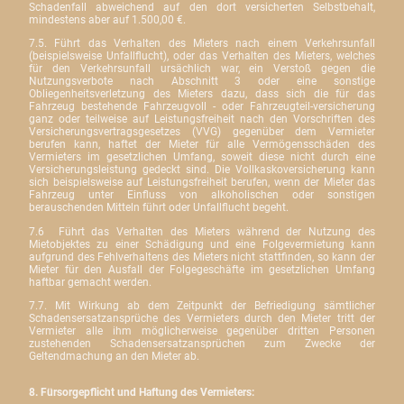
Schadenfall abweichend auf den dort versicherten Selbstbehalt,
mindestens aber auf 1.500,00 €.
7.5. Führt das Verhalten des Mieters nach einem Verkehrsunfall
(beispielsweise Unfallflucht), oder das Verhalten des Mieters, welches
für den Verkehrsunfall ursächlich war, ein Verstoß gegen die
Nutzungsverbote nach Abschnitt 3 oder eine sonstige
Obliegenheitsverletzung des Mieters dazu, dass sich die für das
Fahrzeug bestehende Fahrzeugvoll - oder Fahrzeugteil-versicherung
ganz oder teilweise auf Leistungsfreiheit nach den Vorschriften des
Versicherungsvertragsgesetzes (VVG) gegenüber dem Vermieter
berufen kann, haftet der Mieter für alle Vermögensschäden des
Vermieters im gesetzlichen Umfang, soweit diese nicht durch eine
Versicherungsleistung gedeckt sind.
Die Vollkaskoversicherung kann
sich beispielsweise auf Leistungsfreiheit berufen, wenn der Mieter das
Fahrzeug unter Einfluss von alkoholischen oder sonstigen
berauschenden Mitteln führt oder Unfallflucht begeht.
7.6
Führt das Verhalten des Mieters während der Nutzung des
Mietobjektes zu einer Schädigung und eine Folgevermietung kann
aufgrund des Fehlverhaltens des Mieters nicht stattfinden, so kann der
Mieter für den Ausfall der Folgegeschäfte im gesetzlichen Umfang
haftbar gemacht werden.
7.7. Mit Wirkung ab dem Zeitpunkt der Befriedigung sämtlicher
Schadensersatzansprüche des Vermieters durch den Mieter tritt der
Vermieter alle ihm möglicherweise gegenüber dritten Personen
zustehenden Schadensersatzansprüchen zum Zwecke der
Geltendmachung an den Mieter ab.
8. Fürsorgepflicht und Haftung des Vermieters: