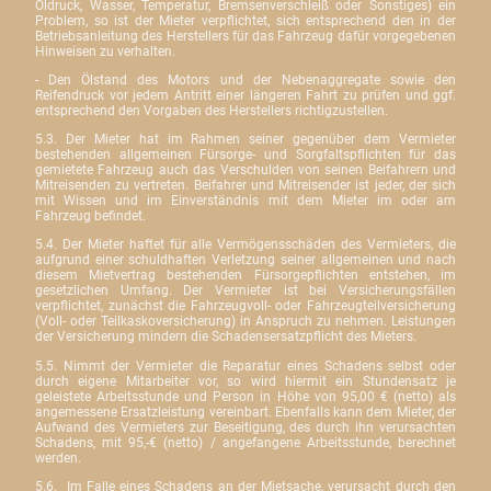
Öldruck, Wasser, Temperatur, Bremsenverschleiß oder Sonstiges) ein
Problem, so ist der Mieter verpflichtet, sich entsprechend den in der
Betriebsanleitung des Herstellers für das Fahrzeug dafür vorgegebenen
Hinweisen zu verhalten.
- Den Ölstand des Motors und der Nebenaggregate sowie den
Reifendruck vor jedem Antritt einer längeren Fahrt zu prüfen und ggf.
entsprechend den Vorgaben des Herstellers richtigzustellen.
5.3. Der Mieter hat im Rahmen seiner gegenüber dem Vermieter
bestehenden allgemeinen Fürsorge- und Sorgfaltspflichten für das
gemietete Fahrzeug auch das Verschulden von seinen Beifahrern und
Mitreisenden zu vertreten. Beifahrer und Mitreisender ist jeder, der sich
mit Wissen und im Einverständnis mit dem Mieter im oder am
Fahrzeug befindet.
5.4. Der Mieter haftet für alle Vermögensschäden des Vermieters, die
aufgrund einer schuldhaften Verletzung seiner allgemeinen und nach
diesem Mietvertrag bestehenden Fürsorgepflichten entstehen, im
gesetzlichen Umfang. Der Vermieter ist bei Versicherungsfällen
verpflichtet, zunächst die Fahrzeugvoll- oder Fahrzeugteilversicherung
(Voll- oder Teilkaskoversicherung) in Anspruch zu nehmen. Leistungen
der Versicherung mindern die Schadensersatzpflicht des Mieters.
5.5. Nimmt der Vermieter die Reparatur eines Schadens selbst oder
durch eigene Mitarbeiter vor, so wird hiermit ein Stundensatz je
geleistete Arbeitsstunde und Person in Höhe von 95,00 € (netto) als
angemessene Ersatzleistung vereinbart. Ebenfalls kann dem Mieter, der
Aufwand des Vermieters zur Beseitigung, des durch ihn verursachten
Schadens, mit 95,-€ (netto) / angefangene Arbeitsstunde, berechnet
werden.
5.6.
Im Falle eines Schadens an der Mietsache, verursacht durch den