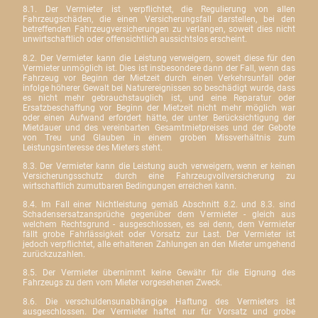
8.1. Der Vermieter ist verpflichtet, die Regulierung von allen
Fahrzeugschäden, die einen Versicherungsfall darstellen, bei den
betreffenden Fahrzeugversicherungen zu verlangen, soweit dies nicht
unwirtschaftlich oder offensichtlich aussichtslos erscheint.
8.2. Der Vermieter kann die Leistung verweigern, soweit diese für den
Vermieter unmöglich ist. Dies ist insbesondere dann der Fall, wenn das
Fahrzeug vor Beginn der Mietzeit durch einen Verkehrsunfall oder
infolge höherer Gewalt bei Naturereignissen so beschädigt wurde, dass
es nicht mehr gebrauchstauglich ist, und eine Reparatur oder
Ersatzbeschaffung vor Beginn der Mietzeit nicht mehr möglich war
oder einen Aufwand erfordert hätte, der unter Berücksichtigung der
Mietdauer und des vereinbarten Gesamtmietpreises und der Gebote
von Treu und Glauben in einem groben Missverhältnis zum
Leistungsinteresse des Mieters steht.
8.3. Der Vermieter kann die Leistung auch verweigern, wenn er keinen
Versicherungsschutz durch eine Fahrzeugvollversicherung zu
wirtschaftlich zumutbaren Bedingungen erreichen kann.
8.4. Im Fall einer Nichtleistung gemäß Abschnitt 8.2. und 8.3. sind
Schadensersatzansprüche gegenüber dem Vermieter - gleich aus
welchem Rechtsgrund - ausgeschlossen, es sei denn, dem Vermieter
fällt grobe Fahrlässigkeit oder Vorsatz zur Last. Der Vermieter ist
jedoch verpflichtet, alle erhaltenen Zahlungen an den Mieter umgehend
zurückzuzahlen.
8.5. Der Vermieter übernimmt keine Gewähr für die Eignung des
Fahrzeugs zu dem vom Mieter vorgesehenen Zweck.
8.6. Die verschuldensunabhängige Haftung des Vermieters ist
ausgeschlossen. Der Vermieter haftet nur für Vorsatz und grobe