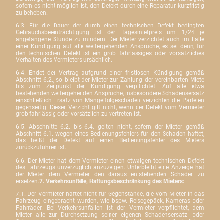
sofern es nicht möglich ist, den Defekt durch eine Reparatur kurzfristig
zu beheben.
6.3. Für die Dauer der durch einen technischen Defekt bedingten
Gebrauchsbeeinträchtigung ist der Tagesmietpreis um 1/24 je
angefangene Stunde zu mindern. Der Mieter verzichtet auch im Falle
einer Kündigung auf alle weitergehenden Ansprüche, es sei denn, für
den technischen Defekt ist ein grob fahrlässiges oder vorsätzliches
Verhalten des Vermieters ursächlich.
6.4. Endet der Vertrag aufgrund einer fristlosen Kündigung gemäß
Abschnitt 6.2., so bleibt der Mieter zur Zahlung der vereinbarten Miete
bis zum Zeitpunkt der Kündigung verpflichtet. Auf alle etwa
bestehenden weitergehenden Ansprüche, insbesondere Schadensersatz
einschließlich Ersatz von Mangelfolgeschäden verzichten die Parteien
gegenseitig. Dieser Verzicht gilt nicht, wenn der Defekt vom Vermieter
grob fahrlässig oder vorsätzlich zu vertreten ist.
6.5. Abschnitte 6.2. bis 6.4. gelten nicht, sofern der Mieter gemäß
Abschnitt 6.1. wegen eines Bedienungsfehlers für den Schaden haftet,
das heißt der Defekt auf einen Bedienungsfehler des Mieters
zurückzuführen ist.
6.6. Der Mieter hat dem Vermieter einen etwaigen technischen Defekt
des Fahrzeugs unverzüglich anzuzeigen. Unterbleibt eine Anzeige, hat
der Mieter dem Vermieter den daraus entstehenden Schaden zu
ersetzen.
7. Verkehrsunfälle, Haftungsbeschränkung des Mieters:
7.1. Der Vermieter haftet nicht für Gegenstände, die vom Mieter in das
Fahrzeug eingebracht wurden, wie bspw. Reisegepäck, Kameras oder
Fahrräder. Bei Verkehrsunfällen ist der Vermieter verpflichtet, dem
Mieter alle zur Durchsetzung seiner eigenen Schadensersatz- oder