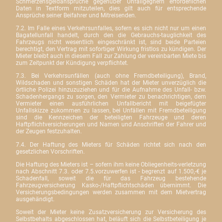
Schmerzensgeldansprüche gegenüber Unfallgegnern erforderlichen
Daten in Textform mitzuteilen, dies gilt auch für entsprechende
Ansprüche seiner Beifahrer und Mitreisenden.
7.2. Im Falle eines Verkehrsunfalles, sofern es sich nicht nur um einen
Bagatellunfall handelt, durch den die Gebrauchs-tauglichkeit des
Fahrzeugs nicht wesentlich eingeschränkt ist, sind beide Parteien
berechtigt, den Vertrag mit sofortiger Wirkung fristlos zu kündigen. Der
Mieter bleibt auch in diesem Fall zur Zahlung der vereinbarten Miete bis
zum Zeitpunkt der Kündigung verpflichtet.
7.3. Bei Verkehrsunfällen (auch ohne Fremdbeteiligung), Brand,
Wildschaden und sonstigen Schäden hat der Mieter unverzüglich die
örtliche Polizei hinzuzuziehen und für die Aufnahme des Unfall- bzw.
Schadenhergangs zu sorgen, den Vermieter zu benachrichtigen, dem
Vermieter einen ausführlichen Unfallbericht mit beigefügter
Unfallskizze zukommen zu lassen, bei Unfällen mit Fremdbeteiligung
sind die Kennzeichen der beteiligten Fahrzeuge und deren
Haftpflichtversicherungen und Namen und Anschriften der Fahrer und
der Zeugen festzuhalten.
7.4. Der Haftung des Mieters für Schäden richtet sich nach den
gesetzlichen Vorschriften.
Die Haftung des Mieters ist – sofern ihm keine Obliegenheits-verletzung
nach Abschnitt 7.3. oder 7.5.vorzuwerfen ist - begrenzt auf 1.500,-€ je
Schadenfall, soweit die für das Fahrzeug bestehende
Fahrzeugversicherung Kasko-/Haftpflichtschäden übernimmt. Die
Versicherungsbedingungen werden zusammen mit dem Mietvertrag
ausgehändigt.
Soweit der Mieter keine Zusatzversicherung zur Versicherung des
Selbstbehalts abgeschlossen hat, beläuft sich die Selbstbeteiligung je