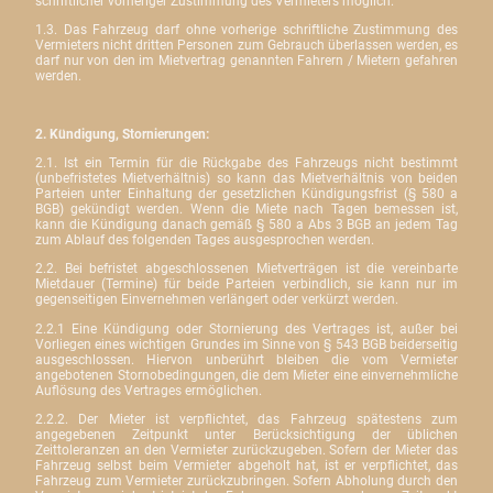
schriftlicher vorheriger Zustimmung des Vermieters möglich.
1.3. Das Fahrzeug darf ohne vorherige schriftliche Zustimmung des
Vermieters nicht dritten Personen zum Gebrauch überlassen werden, es
darf nur von den im Mietvertrag genannten Fahrern / Mietern gefahren
werden.
2. Kündigung, Stornierungen:
2.1. Ist ein Termin für die Rückgabe des Fahrzeugs nicht bestimmt
(unbefristetes Mietverhältnis) so kann das Mietverhältnis von beiden
Parteien unter Einhaltung der gesetzlichen Kündigungsfrist (§ 580 a
BGB) gekündigt werden. Wenn die Miete nach Tagen bemessen ist,
kann die Kündigung danach gemäß § 580 a Abs 3 BGB an jedem Tag
zum Ablauf des folgenden Tages ausgesprochen werden.
2.2. Bei befristet abgeschlossenen Mietverträgen ist die vereinbarte
Mietdauer (Termine) für beide Parteien verbindlich, sie kann nur im
gegenseitigen Einvernehmen verlängert oder verkürzt werden.
2.2.1 Eine Kündigung oder Stornierung des Vertrages ist, außer bei
Vorliegen eines wichtigen Grundes im Sinne von § 543 BGB beiderseitig
ausgeschlossen. Hiervon unberührt bleiben die vom Vermieter
angebotenen Stornobedingungen, die dem Mieter eine einvernehmliche
Auflösung des Vertrages ermöglichen.
2.2.2. Der Mieter ist verpflichtet, das Fahrzeug spätestens zum
angegebenen Zeitpunkt unter Berücksichtigung der üblichen
Zeittoleranzen an den Vermieter zurückzugeben. Sofern der Mieter das
Fahrzeug selbst beim Vermieter abgeholt hat, ist er verpflichtet, das
Fahrzeug zum Vermieter zurückzubringen. Sofern Abholung durch den