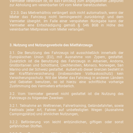
Vermieter vereinbart ist, ist das Fahrzeug zum angegebenen Zeitpunkt
zur Abholung am vereinbarten Ort vom Mieter bereitzustellen.
2.2.3. Das Mietverhältnis verlängert sich nicht automatisch, wenn der
Mieter das Fahrzeug nicht termingerecht zurückbringt und dem
Vermieter übergibt. Im Falle einer verspäteten Rückgabe kann der
Vermieter eine Entschädigung gemäß § 546 BGB in Höhe des
vereinbarten Mietpreises vom Mieter verlangen.
3. Nutzung und Nutzungsverbote des Mietfahrzeugs
3.1. Die Benutzung des Fahrzeugs ist ausschließlich innerhalb der
Europäischen Union (EU), mit Ausnahme von Zypern, gestattet.
Zusätzlich ist die Benutzung des Fahrzeugs in Albanien, Andorra,
Großbritanien und Schottland, Liechtenstein, Monaco, Norwegen, San
Marino und der Schweiz gestattet.
Außerhalb dieser Grenzen besteht in
der Kraftfahrversicherung (insbesondere Vollkaskoschutz) kein
Versicherungsschutz. Will der Mieter das Fahrzeug in anderen Ländern
und Gebieten benutzen, so ist hierzu eine schriftliche vorherige
Zustimmung des Vermieters erforderlich.
3.2. Vom Vermieter generell nicht gestattet ist die Nutzung des
Fahrzeugs zu folgenden Zwecken:
3.2.1. Teilnahme an Wettrennen, Fahrertraining, Geländefahrten, sowie
Festivals jeder Art, Fahren auf unbefestigten Wegen (Ausnahme
Campingplätze) und ähnlichen Nutzungen,
3.2.2. Beförderung von leicht entzündlichen, giftigen oder sonst
gefährlichen Stoffen.