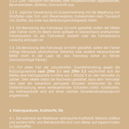
3.2.3. Zum Transport von Möbeln, oder möbelähnlichen Gegenständen,
Baumaterialien, Abfällen, Grünschnitt usw.
3.2.4. Jegliche Verwendung im Zusammenhang mit der Begehung von
Straftaten oder Zoll- und Steuervergehen, insbesondere dem Transport
von Stoffen, die unter das Betäubungsmittelgesetz fallen.
3.3. Die Benutzung des Fahrzeugs ist nicht gestattet, sofern der Mieter
oder Fahrer nicht im Besitz einer gültigen in Deutschland anerkannten
Fahrerlaubnis ist, ein Fahrverbot besteht oder die Fahrerlaubnis
vorläufig entzogen ist.
3.4. Die Benutzung des Fahrzeugs ist nicht gestattet, sofern der Fahrer
infolge Genusses alkoholischer Getränke oder anderer berauschender
Mittel nicht in der Lage ist, das Fahrzeug sicher zu führen
(fahruntüchtiger Fahrer).
3.5. Für jeden Fall der schuldhaften Zuwiderhandlung gegen die
Nutzungsverbote
nach Ziffer 3.1 und Ziffer 3.2
verpflichtet sich der
Mieter, eine Vertragsstrafe in Höhe von 1.500,00 € an den Vermieter zu
zahlen. Dem Mieter bleibt der Nachweis gestattet, dass dem Vermieter
kein oder ein wesentlich geringerer Schaden entstanden ist. Die
Geltendmachung eines weitergehenden Schadens bleibt vorbehalten;
die Vertragsstrafe wird auf einen solchen Schadensersatzanspruch
angerechnet.
4. Kleinreparaturen, Kraftstoffe, Öle
4.1. Der während der Mietdauer verbrauchte Kraftstoff, Motoröl, AdBlue
und andere Hilfs- und Betriebsstoffe sind vom Mieter auf eigene Kosten
zu beschaffen.