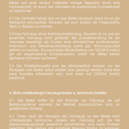
Mieter und einer daraus folgenden nötigen Reparatur durch eine
Fachwerkstatt, ist durch den Vermieter die ausführende Fachwerkstatt
zu bestimmen.
5.7 Der Vermieter behält sich vor, den Mieter, bei einem durch ihn an der
Mietsache verursachten Schaden, der zum Ausfall der Folgeschäfte,
führt, in Regress zu nehmen.
5.8 Das Fahrzeug ist ein Nichtraucherfahrzeug. Rauchen ist im und am
gesamten Fahrzeug nicht gestattet. Bei Zuwiderhandlung ist der
Vermieter berechtigt, die Kosten einer erforderlichen professionellen
Innenraum- und Geruchsaufbereitung sowie ggf. Nutzungsausfall
geltend zu machen. Ein pauschaler Mindestbetrag von 500,00 € (netto)
gilt als angemessener Schadensersatz, sofern der Mieter keinen
geringeren Schaden nachweist.
5.9 Die Toilettenkassette und der Abwassertank müssen vor der
Rückgabe vom Mieter selbst entleert bzw. gereinigt werden. Sollte eine
neue Kassette erforderlich sein, wird diese mit 250,00€ (netto)
berechnet.
6. Nicht unfallbedingte Fahrzeugschäden u. technische Defekte:
6.1. Der Mieter haftet für alle Schäden am Fahrzeug, die auf
Bedienungsfehler während der Mietzeit zurückzuführen sind, im
gesetzlichen Umfang.
6.2. Treten nach der Übergabe des Fahrzeugs an den Mieter nicht
unfallbedingte technische Defekte am Fahrzeug auf, die die
Gebrauchstauglichkeit wesentlich einschränken, sind beide Parteien
berechtigt, den Vertrag mit sofortiger Wirkung fristlos zu kündigen,