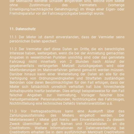
der Mietsache keinerlei Schäden eingetreten sind, welche vom Mieter
ohne Zustimmung des Vermieters (vorherige
Einwilligung/nachträgliche Genehmigung) im Wege einer Eigen- oder
Fremdreparatur vor der Fahrzeugrückgabe beseitigt wurde.
11. Datenschutz
11.1 Der Mieter ist damit einverstanden, dass der Vermieter seine
persönlichen Daten speichert.
11.2 Der Vermieter darf diese Daten an Dritte, die ein berechtigtes
Interesse haben, weitergeben, wenn die bei der Anmietung gemachten
Angaben in wesentlichen Punkten unrichtig sind oder das gemietete
Fahrzeug nicht innerhalb von 2 Stunden nach Ablauf der
gegebenenfalls verlängerten Mietzeit zurückgegeben wird oder
Mietforderungen im Mahnverfahren geltend gemacht werden müssen.
Darüber hinaus kann einer Weiterleitung der Daten an alle für die
Verfolgung von Ordnungswidrigkeiten und Straftaten zuständigen
Behörden oder deren Bevollmächtigten für den Fall erfolgen, dass der
Mieter sich tatsächlich unredlich verhalten hat bzw. hinreichende
Anhaltspunkte hierfür bestehen. Dies erfolgt beispielsweise für den Fall
falscher Angaben zur Vermietung, Vorlager falscher bzw.
Verlustgemeldeter Personalurkunden, Nichtrückgabe des Fahrzeuges,
Nichtmitteilung eine technisches Defekts Verkehrsverstößen u.ä.
11.3 Vor Vertragsabschluss kann eine Auskunft über das
Zahlungsausfallrisiko des Mieters eingeholt werden. Der
Mietinteressent / Mieter gibt hierzu sein Einverständnis. Zu diesem
Zweck übermitteln wir ggf. Namen und Kontaktdaten
an die
Creditreform- Weitere Informationen zur Datenverarbeitung bei
Creditreform erhalten Sie in dem ausführlichen Merkblatt Creditreform