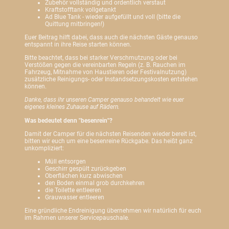
Zubehör vollständig und ordentlich verstaut
Kraftstofftank vollgetankt
Ad Blue Tank - wieder aufgefüllt und voll (bitte die
Quittung mitbringen!)
Euer Beitrag hilft dabei, dass auch die nächsten Gäste genauso
entspannt in ihre Reise starten können.
Bitte beachtet, dass bei starker Verschmutzung oder bei
Verstößen gegen die vereinbarten Regeln (z. B. Rauchen im
Fahrzeug, Mitnahme von Haustieren oder Festivalnutzung)
zusätzliche Reinigungs- oder Instandsetzungskosten entstehen
können.
Danke, dass ihr unseren Camper genauso behandelt wie euer
eigenes kleines Zuhause auf Rädern.
Was bedeutet denn "besenrein"?
Damit der Camper für die nächsten Reisenden wieder bereit ist,
bitten wir euch um eine besenreine Rückgabe. Das heißt ganz
unkompliziert:
Müll entsorgen
Geschirr gespült zurückgeben
Oberflächen kurz abwischen
den Boden einmal grob durchkehren
die Toilette entleeren
Grauwasser entleeren
Eine gründliche Endreinigung übernehmen wir natürlich für euch
im Rahmen unserer Servicepauschale.