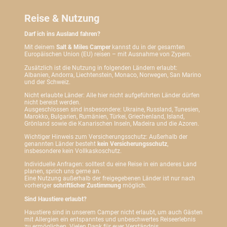
Reise & Nutzung
Darf ich ins Ausland fahren?
Mit deinem
Salt & Miles Camper
kannst du in der gesamten
Europäischen Union (EU) reisen – mit Ausnahme von Zypern.
Zusätzlich ist die Nutzung in folgenden Ländern erlaubt:
Albanien, Andorra, Liechtenstein, Monaco, Norwegen, San Marino
und der Schweiz.
Nicht erlaubte Länder: Alle hier nicht aufgeführten Länder dürfen
nicht bereist werden.
Ausgeschlossen sind insbesondere: Ukraine, Russland, Tunesien,
Marokko, Bulgarien, Rumänien, Türkei, Griechenland, Island,
Grönland sowie die Kanarischen Inseln, Madeira und die Azoren.
Wichtiger Hinweis zum Versicherungsschutz: Außerhalb der
genannten Länder besteht
kein Versicherungsschutz
,
insbesondere kein Vollkaskoschutz.
Individuelle Anfragen: solltest du eine Reise in ein anderes Land
planen, sprich uns gerne an.
Eine Nutzung außerhalb der freigegebenen Länder ist nur nach
vorheriger
schriftlicher Zustimmung
möglich.
Sind Haustiere erlaubt?
Haustiere sind in unserem Camper nicht erlaubt, um auch Gästen
mit Allergien ein entspanntes und unbeschwertes Reiseerlebnis
zu ermöglichen. Vielen Dank für euer Verständnis.