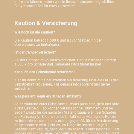
mitreisen können, haben wir ein liebevoll zusammengestelltes
Baby-Komfort-Set für euch vorbereitet.
Kaution & Versicherung
Wie hoch ist die Kaution?
Die Kaution beträgt
1.500 €
und ist vor Mietbeginn per
Überweisung zu hinterlegen.
Ist der Camper versichert?
Ja, der Camper ist vollkaskoversichert. Der Selbstbehalt beträgt
1.500 € pro Schadenfall. Genauere Infos findet ihr
hier.
Kann ich den Selbstbehalt reduzieren?
Klar, ihr könnt mit einer externen Versicherung über die ERGO den
Selbstbehalt reduzieren. Für genaue Infos spricht uns gerne
einfach an.
Was passiert, wenn ein Schaden entsteht?
Sollte während eurer Reise einmal etwas passieren, gebt uns bitte
direkt Bescheid – so können wir uns schnell kümmern und bei
Bedarf Ersatz für die nächsten Mieter organisieren. Bei Schäden
am Fahrzeug (z. B. durch einen Unfall) ist es wichtig, die Polizei
zu informieren, damit alles ordnungsgemäß für die Versicherung
aufgenommen wird. Geht es um Dinge im Innenraum (z.B.
Geschirr geht kaputt), gebt uns bitte ebenfalls kurz Bescheid – oft
können wir schnell eine unkomplizierte Lösung finden oder Ersatz