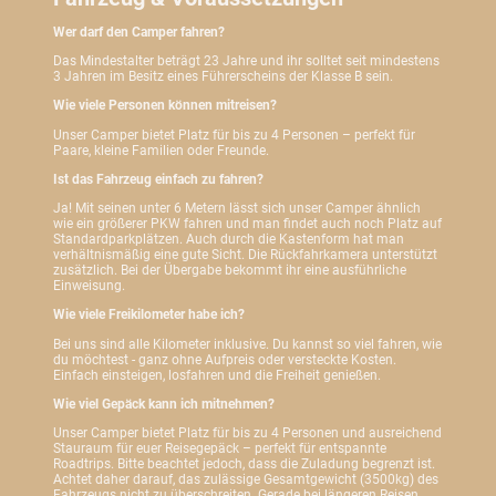
Wer darf den Camper fahren?
Das Mindestalter beträgt 23 Jahre und ihr solltet seit mindestens
3 Jahren im Besitz eines Führerscheins der Klasse B sein.
Wie viele Personen können mitreisen?
Unser Camper bietet Platz für bis zu 4 Personen – perfekt für
Paare, kleine Familien oder Freunde.
Ist das Fahrzeug einfach zu fahren?
Ja! Mit seinen unter 6 Metern lässt sich unser Camper ähnlich
wie ein größerer PKW fahren und man findet auch noch Platz auf
Standardparkplätzen. Auch durch die Kastenform hat man
verhältnismäßig eine gute Sicht. Die Rückfahrkamera unterstützt
zusätzlich. Bei der Übergabe bekommt ihr eine ausführliche
Einweisung.
Wie viele Freikilometer habe ich?
Bei uns sind alle Kilometer inklusive. Du kannst so viel fahren, wie
du möchtest - ganz ohne Aufpreis oder versteckte Kosten.
Einfach einsteigen, losfahren und die Freiheit genießen.
Wie viel Gepäck kann ich mitnehmen?
Unser Camper bietet Platz für bis zu 4 Personen und ausreichend
Stauraum für euer Reisegepäck – perfekt für entspannte
Roadtrips. Bitte beachtet jedoch, dass die Zuladung begrenzt ist.
Achtet daher darauf, das zulässige Gesamtgewicht (3500kg) des
Fahrzeugs nicht zu überschreiten. Gerade bei längeren Reisen